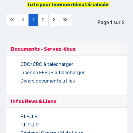
Tuto pour licence dématérialisée
1
2
Page 1 sur 2
Documents - Servez-Vous
CDC/CRC à télécharger
Licence FFPJP à télécharger
Divers documents utiles
Infos News & Liens
F.I.P.J.P.
F.F.P.J.P.
Régional Centre Val de Loire